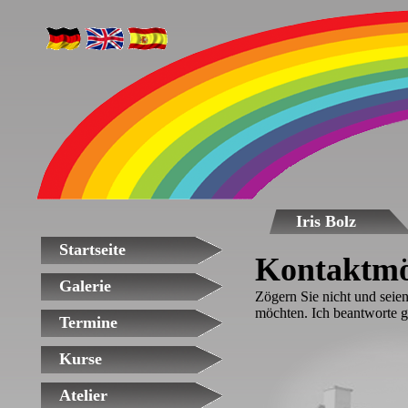
Iris Bolz
Startseite
Kontaktmö
Galerie
Zögern Sie nicht und seien
möchten. Ich beantworte g
Termine
Kurse
Atelier